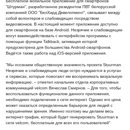
Бесплатное мобильное приложение для смартфонов
"Штурман", разработанное резидентом ПВТ белорусской
компанией ООО "БелХард Девелопмент", связывает между
собой волонтеров и слабовидящих посредством
видеозвонков. В настоящий момент приложение доступно
для смартфонов на базе Android. Незрячие и слабовидящие
могут взаимодействовать с интерфейсом программы с
помощью функции Talkback, активация которой
предусмотрена для большинства Android-смартфонов.
Ведётся также работа над iOS-версией приложения.
"Мы осознаем общественную значимость проекта Stuurman.
Незрячие и слабовидящие люди остро нуждаются в услугах
и сервисах, которые помогают им воспринимать визуальную
информацию, – отметил начальник отдела корпоративных
коммуникаций velcom Вячеслав Смирнов. – Для того, чтобы
воспользоваться функционалом данного приложения,
необходимо подключение к сети интернет. Однако его цена
может оказаться определенным барьером для людей с
нарушениями зрения. Именно поэтому мы делаем весь
интернет-трафик, который будет генерировать Stuurman в
сети velcom, бесплатным для всех его пользователей".