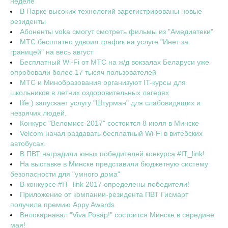
неделе
В Парке высоких технологий зарегистрированы новые
резиденты
Абоненты voka смогут смотреть фильмы из "Амедиатеки"
МТС бесплатно удвоил трафик на услуге "Инет за
границей" на весь август
Бесплатный Wi-Fi от МТС на ж/д вокзалах Беларуси уже
опробовали более 17 тысяч пользователей
МТС и Минобразования организуют IT-курсы для
школьников в летних оздоровительных лагерях
life:) запускает услугу "Штурман" для слабовидящих и
незрячих людей.
Конкурс "Веломисс-2017" состоится 8 июля в Минске
Velcom начал раздавать бесплатный Wi-Fi в витебских
автобусах.
В ПВТ наградили юных победителей конкурса #IT_link!
На выставке в Минске представили бюджетную систему
безопасности для "умного дома"
В конкурсе #IT_link 2017 определены победители!
Приложение от компании-резидента ПВТ Гисмарт
получила премию Appy Awards
Велокарнавал "Viva Ровар!" состоится Минске в середине
мая!