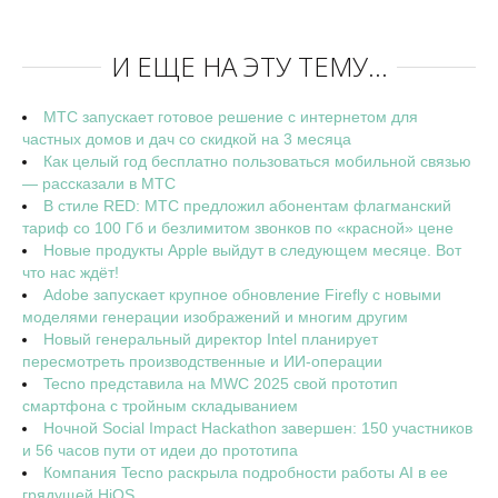
И ЕЩЕ НА ЭТУ ТЕМУ...
МТС запускает готовое решение с интернетом для
частных домов и дач со скидкой на 3 месяца
Как целый год бесплатно пользоваться мобильной связью
— рассказали в МТС
В стиле RED: МТС предложил абонентам флагманский
тариф со 100 Гб и безлимитом звонков по «красной» цене
Новые продукты Apple выйдут в следующем месяце. Вот
что нас ждёт!
Adobe запускает крупное обновление Firefly с новыми
моделями генерации изображений и многим другим
Новый генеральный директор Intel планирует
пересмотреть производственные и ИИ-операции
Tecno представила на MWC 2025 свой прототип
смартфона с тройным складыванием
Ночной Social Impact Hackathon завершен: 150 участников
и 56 часов пути от идеи до прототипа
Компания Tecno раскрыла подробности работы AI в ее
грядущей HiOS