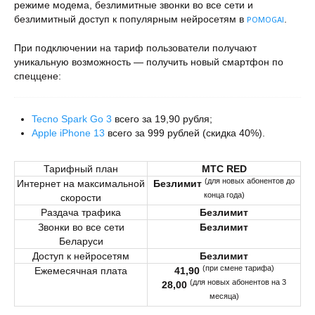
режиме модема, безлимитные звонки во все сети и
безлимитный доступ к популярным нейросетям в
.
POMOGAI
При подключении на тариф пользователи получают
уникальную возможность — получить новый смартфон по
спеццене:
Tecno Spark Go 3
всего за 19,90 рубля;
Apple iPhone 13
всего за 999 рублей (скидка 40%).
Тарифный план
МТС
RED
(для
новых абонентов до
Интернет на максимальной
Безлимит
конца года)
скорости
Раздача трафика
Безлимит
Звонки во все сети
Безлимит
Беларуси
Доступ к нейросетям
Безлимит
(при смене тарифа)
Ежемесячная плата
41,90
(для новых абонентов на 3
28,00
месяца)