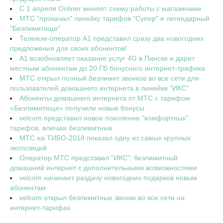
С 1 апреля Onliner меняет схему работы с магазинами
МТС "прокачал" линейку тарифов "Супер" и легендарный
"Безлимитище"
Телеком-оператор А1 представил сразу два новогодних
предложения для своих абонентов!
A1 возобновляет оказание услуг 4G в Пинске и дарит
местным абонентам до 20 ГБ бонусного интернет-трафика
МТС открыл полный безлимит звонков во все сети для
пользователей домашнего интернета в линейке "ИКС"
Абоненты домашнего интернета от МТС с тарифом
«Безлимитище» получили новые бонусы
velcom представил новое поколение "комфортных"
тарифов, влючая безлимитные
МТС на ТИБО-2018 показал одну из самых крупных
экспозиций
Оператор МТС представил "ИКС": безлимитный
домашний интернет с дополнительными возможностями
velcom начинает раздачу новогодних подарков новым
абонентам
velcom открыл безлимитные звонки во все сети на
интернет-тарифах