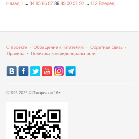
Назад
1
...
84
85
86
87
88
89
90
91
92
...
112
Вперед
О проекте
·
Обращение к читателям
·
Обратная связь
·
Правила
·
Политика конфиденциальности
©
1996-2026 /// ITквариат /// 16+