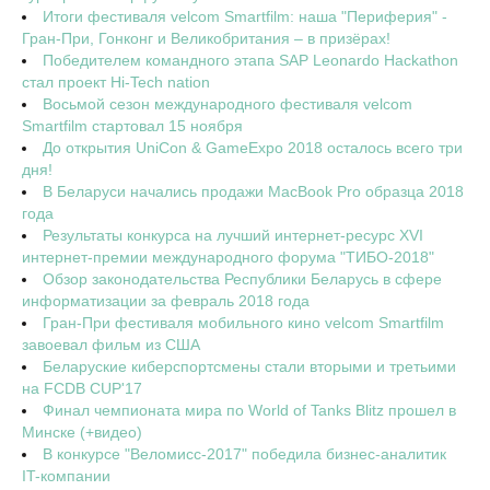
Итоги фестиваля velcom Smartfilm: наша "Периферия" -
Гран-При, Гонконг и Великобритания – в призёрах!
Победителем командного этапа SAP Leonardo Hackathon
стал проект Hi-Tech nation
Восьмой сезон международного фестиваля velcom
Smartfilm стартовал 15 ноября
До открытия UniCon & GameExpo 2018 осталось всего три
дня!
В Беларуси начались продажи MacВook Pro образца 2018
года
Результаты конкурса на лучший интернет-ресурс XVI
интернет-премии международного форума "ТИБО-2018"
Обзор законодательства Республики Беларусь в сфере
информатизации за февраль 2018 года
Гран-При фестиваля мобильного кино velcom Smartfilm
завоевал фильм из США
Беларуские киберспортсмены стали вторыми и третьими
на FCDB CUP'17
Финал чемпионата мира по World of Tanks Blitz прошел в
Минске (+видео)
В конкурсе "Веломисс-2017" победила бизнес-аналитик
IT-компании