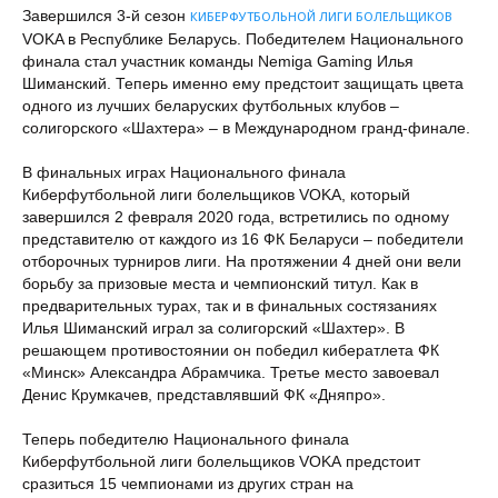
Завершился 3-й сезон
КИБЕРФУТБОЛЬНОЙ ЛИГИ БОЛЕЛЬЩИКОВ
VOKA в Республике Беларусь. Победителем Национального
финала стал участник команды Nemiga Gaming Илья
Шиманский. Теперь именно ему предстоит защищать цвета
одного из лучших беларуских футбольных клубов –
солигорского «Шахтера» – в Международном гранд-финале.
В финальных играх Национального финала
Киберфутбольной лиги болельщиков VOKA, который
завершился 2 февраля 2020 года, встретились по одному
представителю от каждого из 16 ФК Беларуси – победители
отборочных турниров лиги. На протяжении 4 дней они вели
борьбу за призовые места и чемпионский титул. Как в
предварительных турах, так и в финальных состязаниях
Илья Шиманский играл за солигорский «Шахтер». В
решающем противостоянии он победил кибератлета ФК
«Минск» Александра Абрамчика. Третье место завоевал
Денис Крумкачев, представлявший ФК «Дняпро».
Теперь победителю Национального финала
Киберфутбольной лиги болельщиков VOKA предстоит
сразиться 15 чемпионами из других стран на